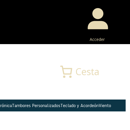
Acceder
Buscar
Cesta
rónica
Tambores Personalizados
Teclado y Acordeón
Viento