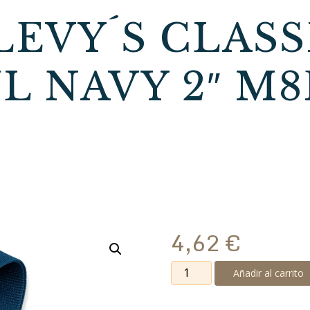
EVY´S CLASS
L NAVY 2″ M
4,62
€
Correa
Añadir al carrito
Levy
´s