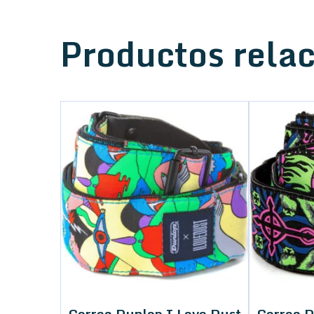
Productos rela
Correa Dunlop I Love Dust
Correa D