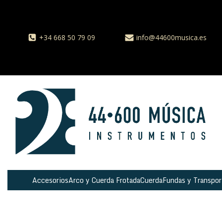
+34 668 50 79 09
info@44600musica.es
Accesorios
Arco y Cuerda Frotada
Cuerda
Fundas y Transpor