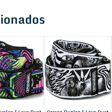
cionados
unlop I Love Dust
Correa Dunlop I Love Dust