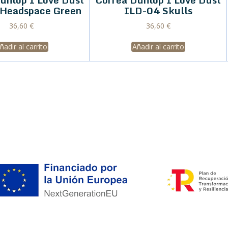
Headspace Green
ILD-04 Skulls
36,60
€
36,60
€
ñadir al carrito
Añadir al carrito