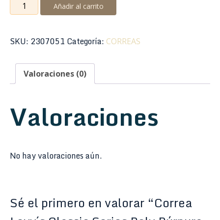
Correa
Añadir al carrito
Levy
´s
Classic
SKU:
2307051
Categoría:
CORREAS
Series
Poly
Valoraciones (0)
Púrpura
2"
M8POLY-
Valoraciones
PRP
cantidad
No hay valoraciones aún.
Sé el primero en valorar “Correa