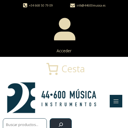
+34 668 50 79 09
info@44600musica.es
Acceder
Cesta
Buscar