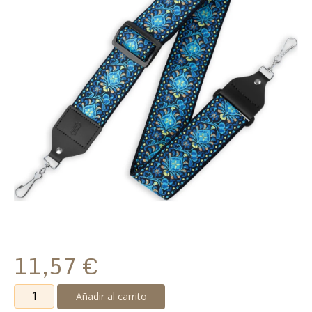
11,57
€
Correa
Añadir al carrito
Levy's