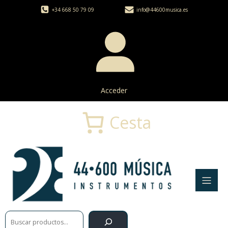
+34 668 50 79 09
info@44600musica.es
Acceder
Cesta
Buscar