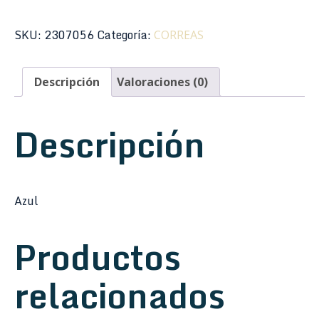
M10HT-
04
SKU:
2307056
Categoría:
CORREAS
Folk
Instrument
Descripción
Valoraciones (0)
Series
Banjo
2"
Descripción
cantidad
Azul
Productos
relacionados