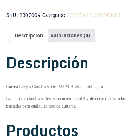
M8P3-
BLK
SKU:
2307004
Categoría:
CORREAS Y CORDONES
Classic
Series
Descripción
Valoraciones (0)
Poly
Negra
3"
Descripción
cantidad
Correa Levy’s Classics Series M8P3-BLK de piel negra.
Las correas classics series, son correas de piel y de corte más standard
pensadas para cualquier tipo de guitarra.
Productos