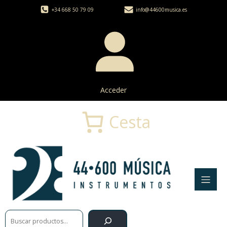
+34 668 50 79 09
info@44600musica.es
Acceder
Cesta
Buscar