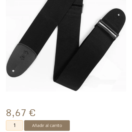
8,67
€
Correa
Añadir al carrito
Levy's