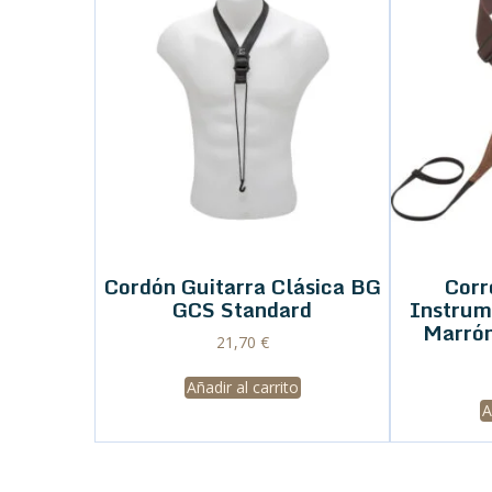
Cordón Guitarra Clásica BG
Corr
GCS Standard
Instrum
Marró
21,70
€
Añadir al carrito
A