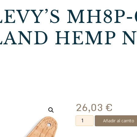
EVY’S MH8P-
SLAND HEMP N
26,03
€
Correa
Añadir al carrito
Levy's
MH8P-