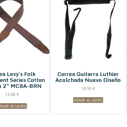
ea Levy´s Folk
Correa Guitarra Luthier
ent Series Cotton
Acolchada Nuevo Diseño
n 2″ MC8A-BRN
18,90
€
13,88
€
Añadir al carrito
ñadir al carrito