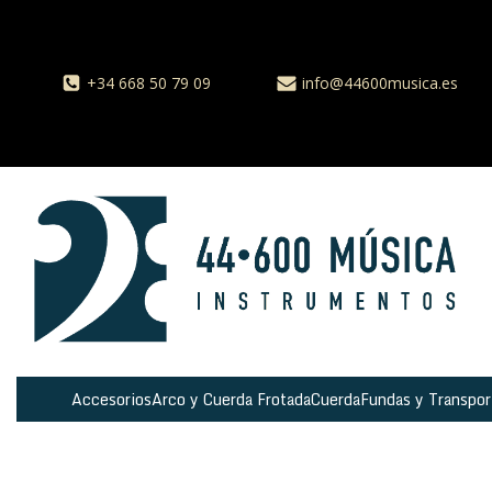
+34 668 50 79 09
info@44600musica.es
Accesorios
Arco y Cuerda Frotada
Cuerda
Fundas y Transpor