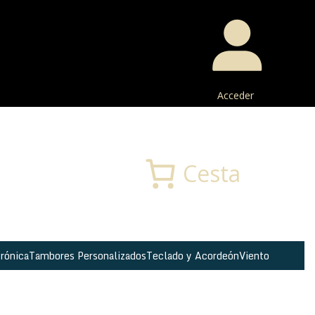
Acceder
Buscar
Cesta
rónica
Tambores Personalizados
Teclado y Acordeón
Viento