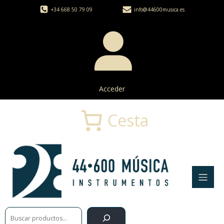
+34 668 50 79 09
info@44600musica.es
Acceder
Cesta
Buscar