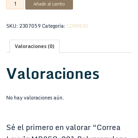
Correa
Añadir al carrito
Levy's
MP3SG-
001
SKU:
2307059
Categoría:
CORREAS
Polypropylene
Series
Valoraciones (0)
Kaleidoscope
Azul
3"
Valoraciones
cantidad
No hay valoraciones aún.
Sé el primero en valorar “Correa