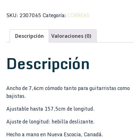
MP3SG-
007
SKU:
2307065
Categoría:
CORREAS
Polypropylene
Series
Descripción
Valoraciones (0)
Pastel
3"
cantidad
Descripción
Ancho de 7,6cm cómodo tanto para guitarristas como
bajistas.
Ajustable hasta 157,5cm de longitud.
Ajuste de longitud: hebilla deslizante.
Hecho a mano en Nueva Escocia, Canadá.