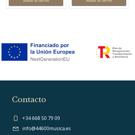
Añadir al carrito
Añadir al carrito
Contacto
+34 668 50 79 09
info@44600musica.es