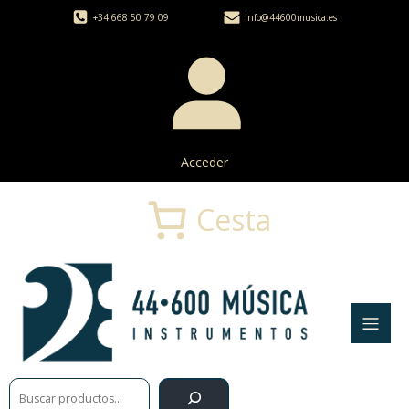
+34 668 50 79 09
info@44600musica.es
Acceder
Cesta
Buscar