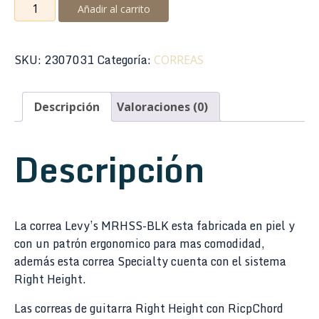
Correa
Añadir al carrito
Levy's
MRHSS-
BLK
SKU:
2307031
Categoría:
CORREAS
Specialty
Series
Descripción
Valoraciones (0)
Ergonomic
Leather
Negro
Descripción
3"
cantidad
La correa Levy’s MRHSS-BLK esta fabricada en piel y
con un patrón ergonomico para mas comodidad,
además esta correa Specialty cuenta con el sistema
Right Height.
Las correas de guitarra Right Height con RicpChord