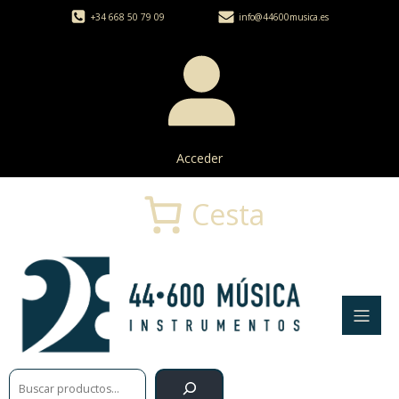
+34 668 50 79 09
info@44600musica.es
Acceder
Cesta
Buscar