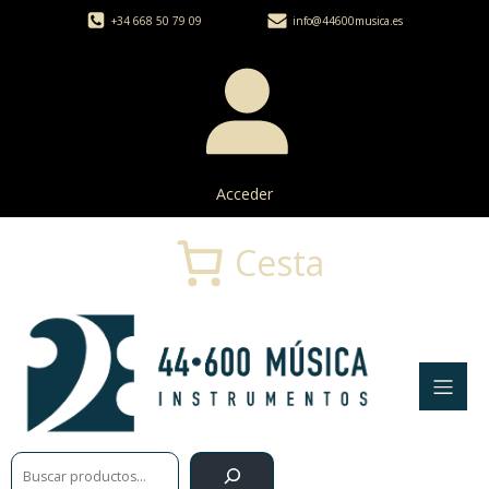
+34 668 50 79 09
info@44600musica.es
Acceder
Cesta
Buscar