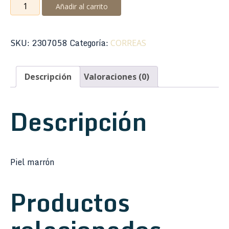
Correa
Añadir al carrito
Levy's
MS19-
BRN
SKU:
2307058
Categoría:
CORREAS
Folk
Instrument
Descripción
Valoraciones (0)
Series
Mandolina
3/4"
Descripción
cantidad
Piel marrón
Productos