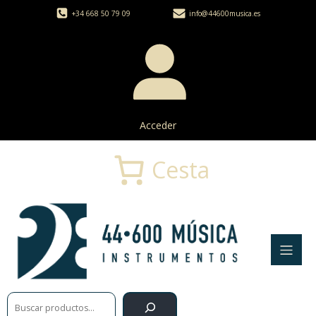
+34 668 50 79 09
info@44600musica.es
Acceder
Cesta
Buscar