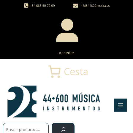
+34 668 50 79 09
info@44600musica.es
Acceder
Cesta
Buscar