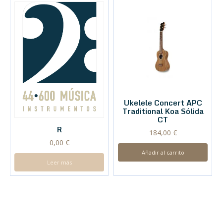
Ukelele Concert APC
Traditional Koa Sólida
CT
R
184,00
€
0,00
€
Añadir al carrito
Leer más