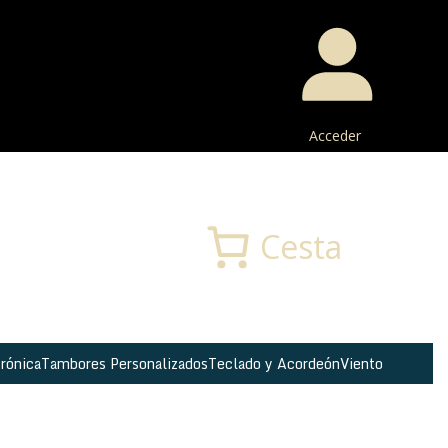
Acceder
Buscar
Cesta
rónica
Tambores Personalizados
Teclado y Acordeón
Viento