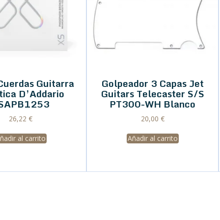
Cuerdas Guitarra
Golpeador 3 Capas Jet
tica D’Addario
Guitars Telecaster S/S
SAPB1253
PT300-WH Blanco
26,22
€
20,00
€
ñadir al carrito
Añadir al carrito