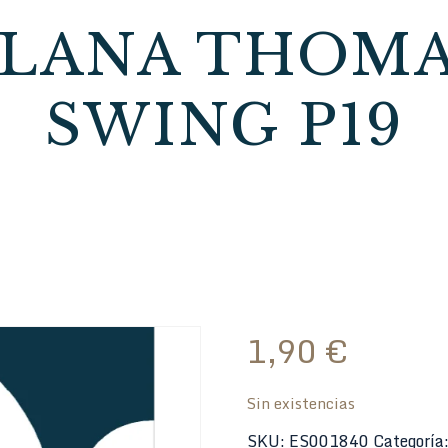
LANA THOMA
SWING P19
1,90
€
Sin existencias
SKU:
ES001840
Categoría