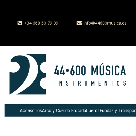
+34 668 50 79 09
info@44600musica.es
Accesorios
Arco y Cuerda Frotada
Cuerda
Fundas y Transpor