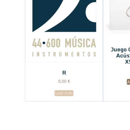
Juego 
Acús
X
R
0,00
€
A
Leer más