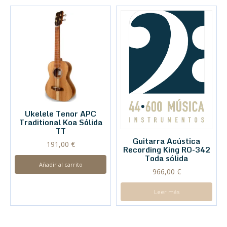
Ukelele Tenor APC
Traditional Koa Sólida
TT
Guitarra Acústica
191,00
€
Recording King RO-342
Toda sólida
Añadir al carrito
966,00
€
Leer más