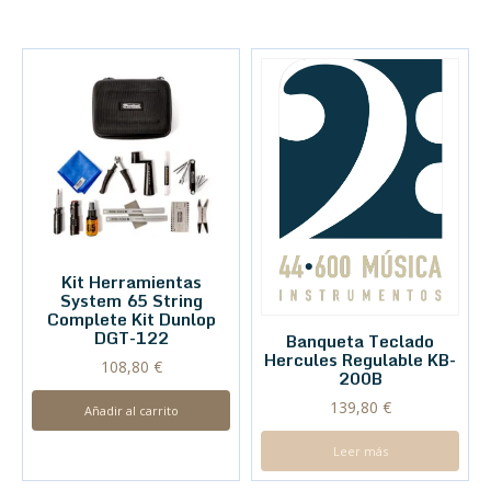
Kit Herramientas
System 65 String
Complete Kit Dunlop
DGT-122
Banqueta Teclado
Hercules Regulable KB-
108,80
€
200B
139,80
€
Añadir al carrito
Leer más