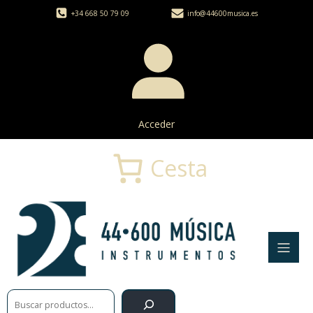
+34 668 50 79 09
info@44600musica.es
Acceder
Cesta
Buscar