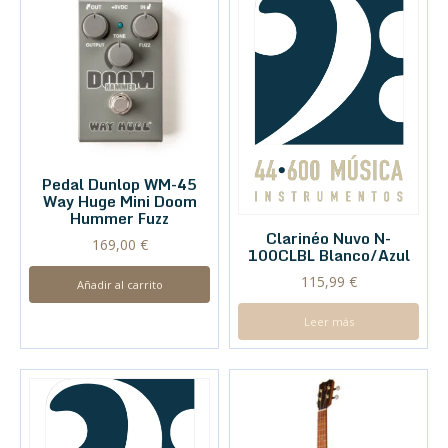
Pedal Dunlop WM-45
Way Huge Mini Doom
Hummer Fuzz
Clarinéo Nuvo N-
169,00
€
100CLBL Blanco/Azul
115,99
€
Añadir al carrito
Leer más