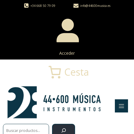
+34 668 50 79 09
info@44600musica.es
Acceder
Cesta
Buscar