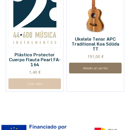
Ukelele Tenor APC
Traditional Koa Sólida
TT
Plástico Protector
191,00
€
Cuerpo Flauta Pearl FA-
164
Añadir al carrito
1,40
€
Leer más