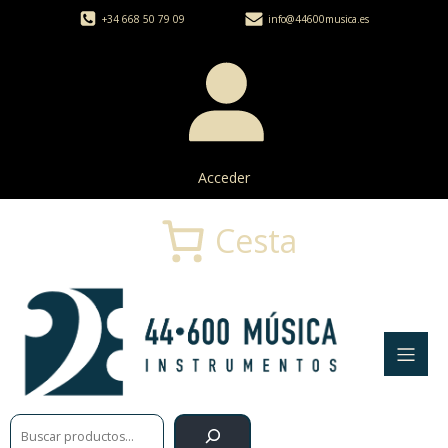
+34 668 50 79 09
info@44600musica.es
Acceder
Cesta
Buscar