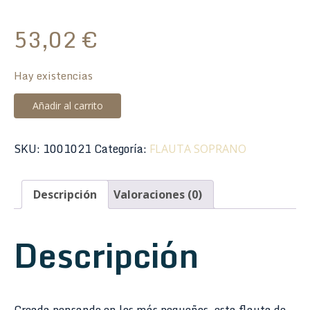
53,02
€
Hay existencias
Flauta
Añadir al carrito
Hohner
9585-
SKU:
1001021
Categoría:
FLAUTA SOPRANO
1
Mixta
Boquilla
Descripción
Valoraciones (0)
Rosa
Digitación
Descripción
Alemana
2
Piezas
cantidad