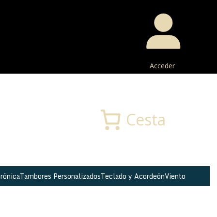
Acceder
Buscar
Cesta
rónica
Tambores Personalizados
Teclado y Acordeón
Viento