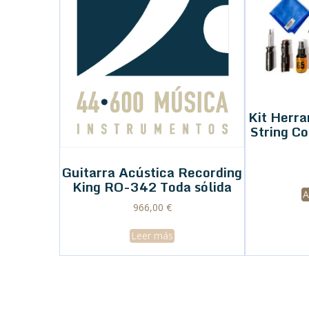
Kit Herr
String C
Guitarra Acústica Recording
King RO-342 Toda sólida
A
966,00
€
Leer más