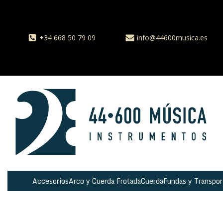
+34 668 50 79 09
info@44600musica.es
Accesorios
Arco y Cuerda Frotada
Cuerda
Fundas y Transpor