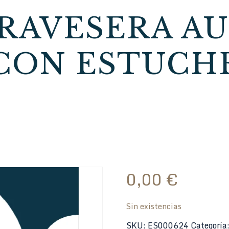
RAVESERA AU
CON ESTUCH
0,00
€
Sin existencias
SKU:
ES000624
Categoría