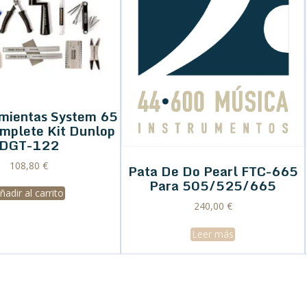
amientas System 65
omplete Kit Dunlop
DGT-122
108,80
€
Pata De Do Pearl FTC-665
Para 505/525/665
ñadir al carrito
240,00
€
Leer más