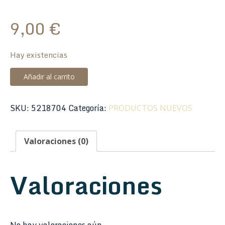
9,00
€
Hay existencias
Funda
Añadir al carrito
Boquilla
Tuba
SKU:
5218704
Categoría:
PRODUCTOS NUEVOS
Alliance
35-
00086
Valoraciones (0)
Nylon
cantidad
Valoraciones
No hay valoraciones aún.