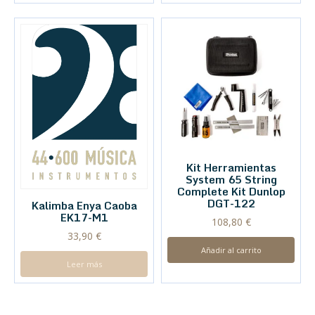
Kit Herramientas
System 65 String
Complete Kit Dunlop
DGT-122
Kalimba Enya Caoba
EK17-M1
108,80
€
33,90
€
Añadir al carrito
Leer más