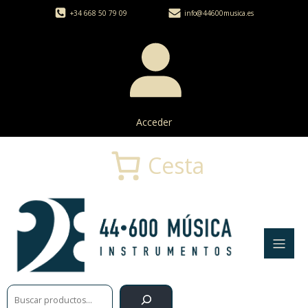
+34 668 50 79 09
info@44600musica.es
Acceder
Cesta
Buscar