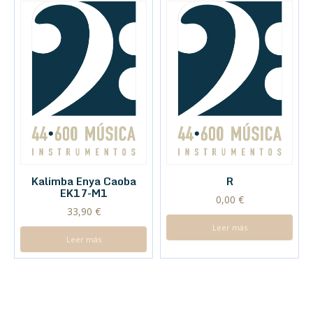
Kalimba Enya Caoba
R
EK17-M1
0,00
€
33,90
€
Leer más
Leer más