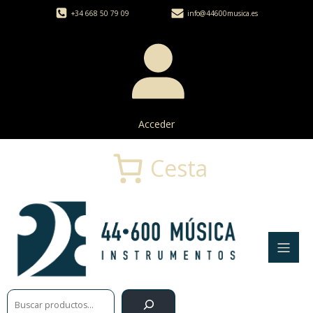
+34 668 50 79 09
info@44600musica.es
Acceder
Cesta
Buscar