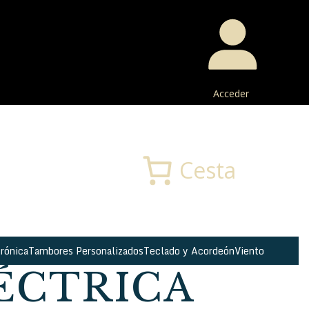
Acceder
Buscar
Cesta
rónica
Tambores Personalizados
Teclado y Acordeón
Viento
ÉCTRICA