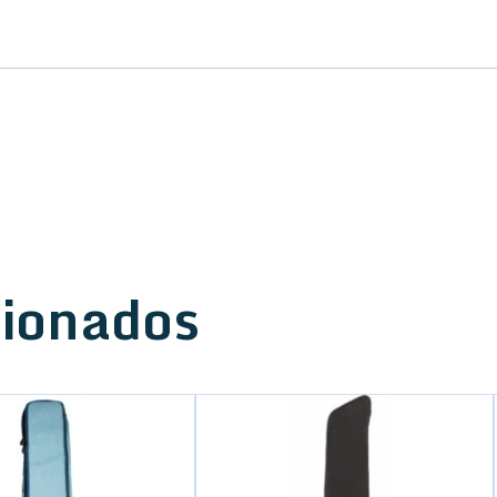
G050-
EG
20mm
cantidad
cionados