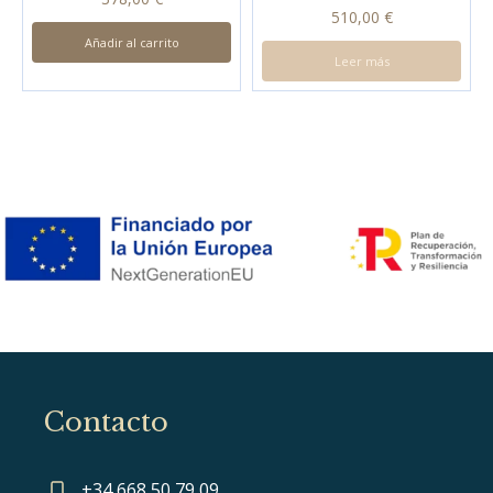
510,00
€
Añadir al carrito
Leer más
Contacto
+34 668 50 79 09