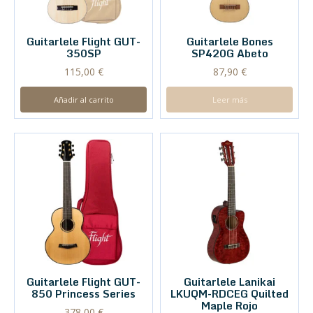
Guitarlele Flight GUT-
Guitarlele Bones
350SP
SP420G Abeto
115,00
€
87,90
€
Añadir al carrito
Leer más
Guitarlele Flight GUT-
Guitarlele Lanikai
850 Princess Series
LKUQM-RDCEG Quilted
Maple Rojo
378,00
€