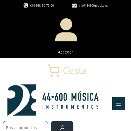
+34 668 50 79 09
info@44600musica.es
Acceder
Cesta
Buscar