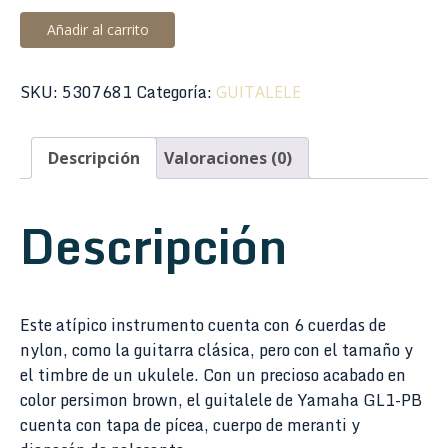
Guitalele
Añadir al carrito
Yamaha
GL1-
SKU:
5307681
Categoría:
GUITALELE
PB
Persimon
Brown
Descripción
Valoraciones (0)
cantidad
Descripción
Este atípico instrumento cuenta con 6 cuerdas de
nylon, como la guitarra clásica, pero con el tamaño y
el timbre de un ukulele. Con un precioso acabado en
color persimon brown, el guitalele de Yamaha GL1-PB
cuenta con tapa de pícea, cuerpo de meranti y