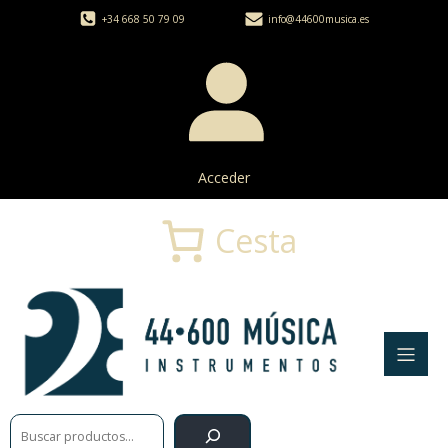
+34 668 50 79 09
info@44600musica.es
Acceder
Cesta
Buscar