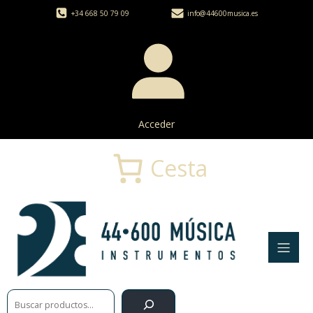
+34 668 50 79 09
info@44600musica.es
Acceder
Cesta
Buscar