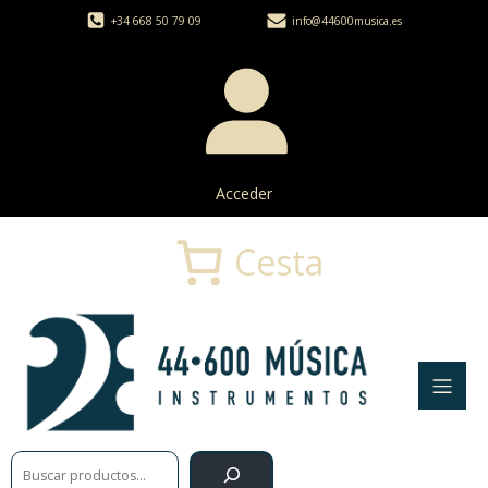
+34 668 50 79 09
info@44600musica.es
Acceder
Cesta
Buscar