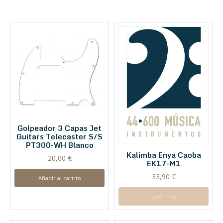
Golpeador 3 Capas Jet
Guitars Telecaster S/S
PT300-WH Blanco
Kalimba Enya Caoba
20,00
€
EK17-M1
33,90
€
Añadir al carrito
Leer más