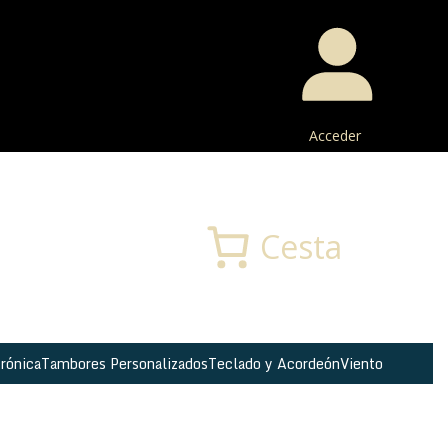
Acceder
Buscar
Cesta
rónica
Tambores Personalizados
Teclado y Acordeón
Viento