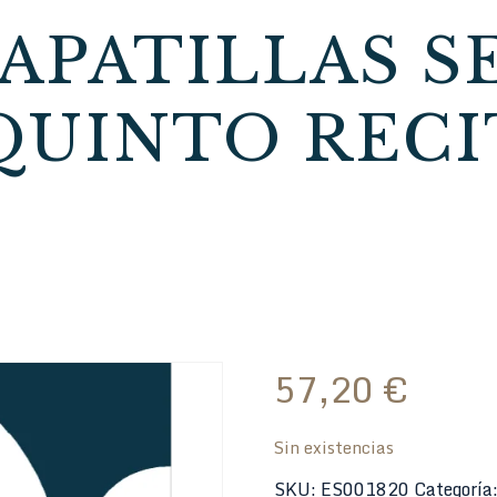
ZAPATILLAS 
QUINTO RECI
57,20
€
Sin existencias
SKU:
ES001820
Categoría