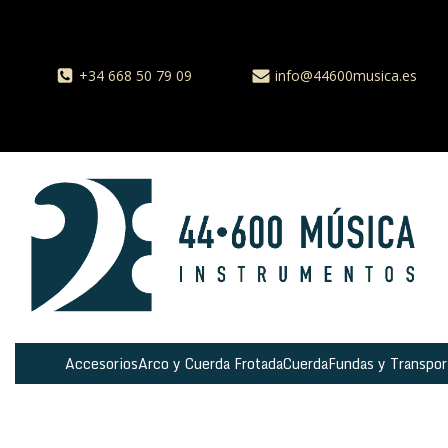
+34 668 50 79 09
info@44600musica.es
Accesorios
Arco y Cuerda Frotada
Cuerda
Fundas y Transpor