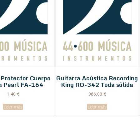
 Protector Cuerpo
Guitarra Acústica Recording
a Pearl FA-164
King RO-342 Toda sólida
1,40
€
966,00
€
Leer más
Leer más