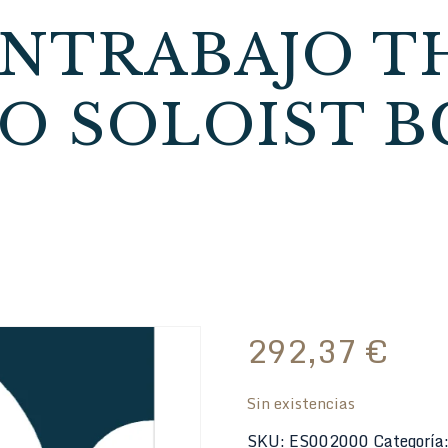
ONTRABAJO T
 SOLOIST BC
292,37
€
Sin existencias
SKU:
ES002000
Categoría