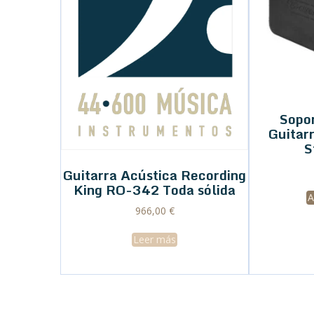
Sopo
Guitar
S
Guitarra Acústica Recording
King RO-342 Toda sólida
A
966,00
€
Leer más