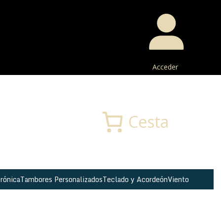
Acceder
Buscar
Cesta
rónica
Tambores Personalizados
Teclado y Acordeón
Viento