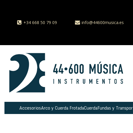
+34 668 50 79 09
info@44600musica.es
Accesorios
Arco y Cuerda Frotada
Cuerda
Fundas y Transpor