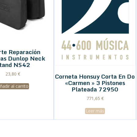
rte Reparación
ras Dunlop Neck
tand NS42
23,80
€
Corneta Honsuy Corta En Do
«Carmen » 3 Pistones
ñadir al carrito
Plateada 72950
771,65
€
Leer más