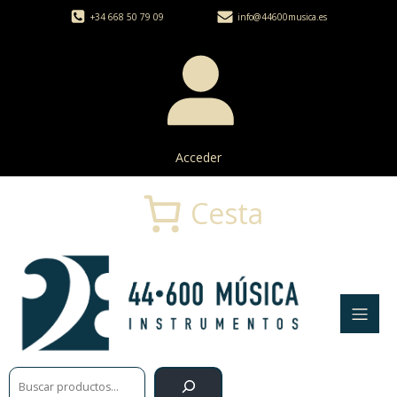
+34 668 50 79 09
info@44600musica.es
Acceder
Cesta
Buscar