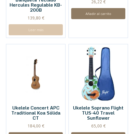
26,22
€
Hercules Regulable KB-
200B
Añadir al carrito
139,80
€
Leer más
Ukelele Concert APC
Ukelele Soprano Flight
Traditional Koa Sólida
TUS-40 Travel
CT
Sunflower
184,00
€
65,00
€