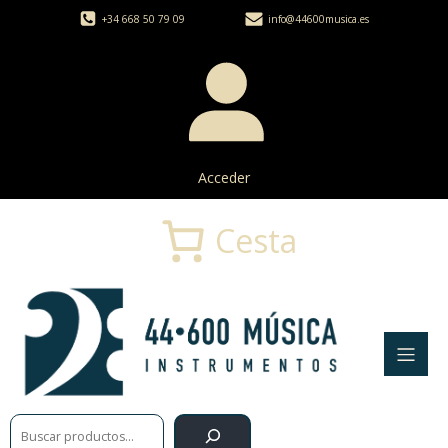
+34 668 50 79 09
info@44600musica.es
Acceder
Cesta
Buscar