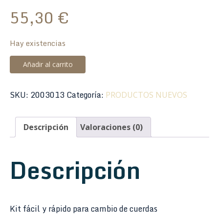
55,30
€
Hay existencias
Kit
Añadir al carrito
Herramientas
System
SKU:
2003013
Categoría:
PRODUCTOS NUEVOS
65
String
Kit
Descripción
Valoraciones (0)
Dunlop
DGT-
Descripción
121
cantidad
Kit fácil y rápido para cambio de cuerdas