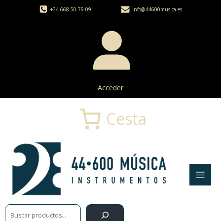
+34 668 50 79 09
info@44600musica.es
Acceder
Cesta
Buscar