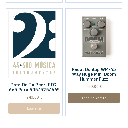
Pedal Dunlop WM-45
Way Huge Mini Doom
Hummer Fuzz
Pata De Do Pearl FTC-
169,00
€
665 Para 505/525/665
240,00
€
Añadir al carrito
Leer más