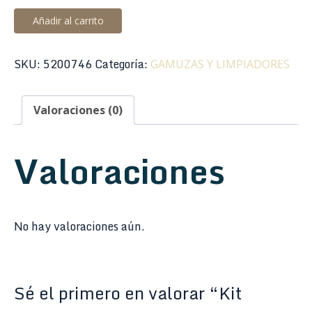
Kit
Añadir al carrito
Mantenimiento
Bombardino
SKU:
5200746
Categoría:
GAMUZAS Y LIMPIADORES
Lacado
Superslick
LBCKL
Valoraciones (0)
cantidad
Valoraciones
No hay valoraciones aún.
Sé el primero en valorar “Kit