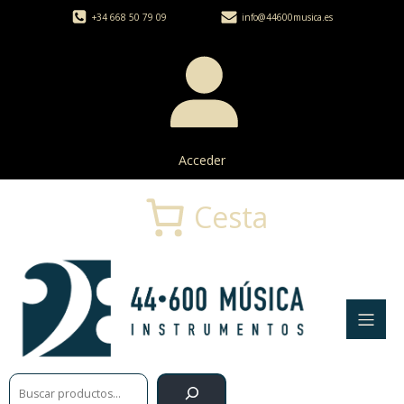
+34 668 50 79 09
info@44600musica.es
Acceder
Cesta
Buscar