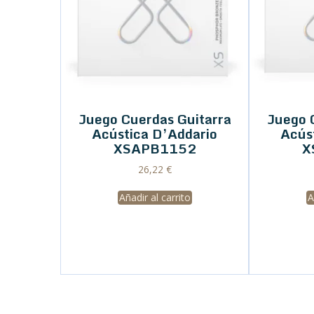
Juego Cuerdas Guitarra
Juego 
Acústica D’Addario
Acús
XSAPB1152
X
26,22
€
Añadir al carrito
A