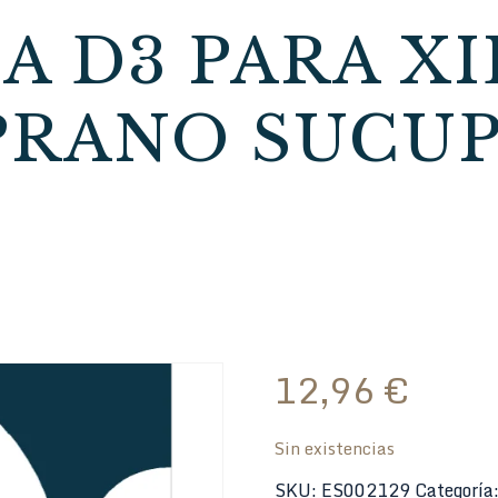
A D3 PARA X
PRANO SUCUP
12,96
€
Sin existencias
SKU:
ES002129
Categoría