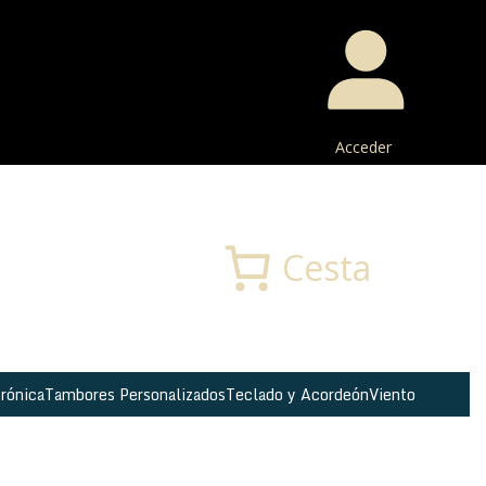
Acceder
Buscar
Cesta
rónica
Tambores Personalizados
Teclado y Acordeón
Viento