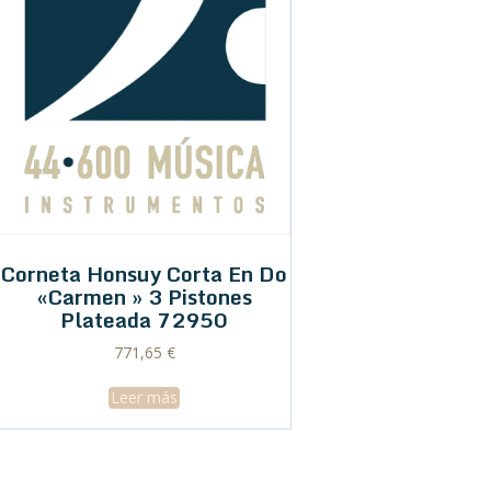
Corneta Honsuy Corta En Do
«Carmen » 3 Pistones
Plateada 72950
771,65
€
Leer más