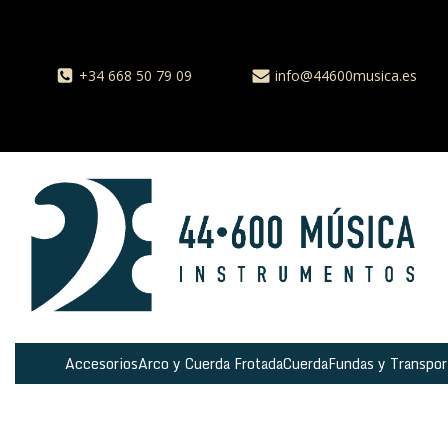
+34 668 50 79 09
info@44600musica.es
Accesorios
Arco y Cuerda Frotada
Cuerda
Fundas y Transpor