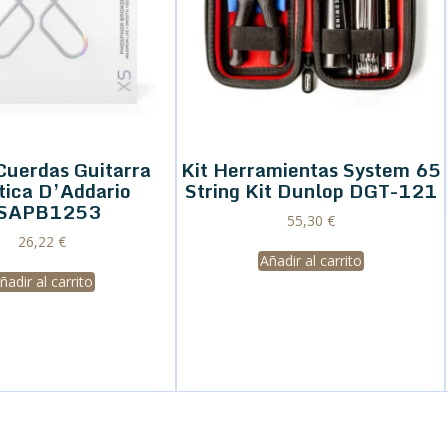
Cuerdas Guitarra
Kit Herramientas System 65
tica D’Addario
String Kit Dunlop DGT-121
SAPB1253
55,30
€
26,22
€
Añadir al carrito
ñadir al carrito