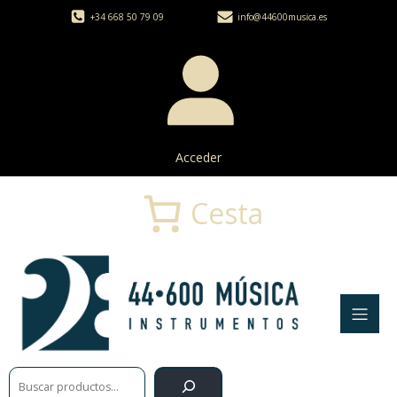
+34 668 50 79 09
info@44600musica.es
Acceder
Cesta
Buscar