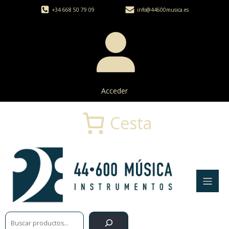
+34 668 50 79 09
info@44600musica.es
Acceder
Cesta
Buscar