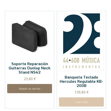
Soporte Reparación
Guitarras Dunlop Neck
Stand NS42
Banqueta Teclado
23,80
€
Hercules Regulable KB-
200B
Añadir al carrito
139,80
€
Leer más