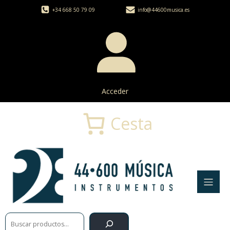
+34 668 50 79 09
info@44600musica.es
Acceder
Cesta
Buscar