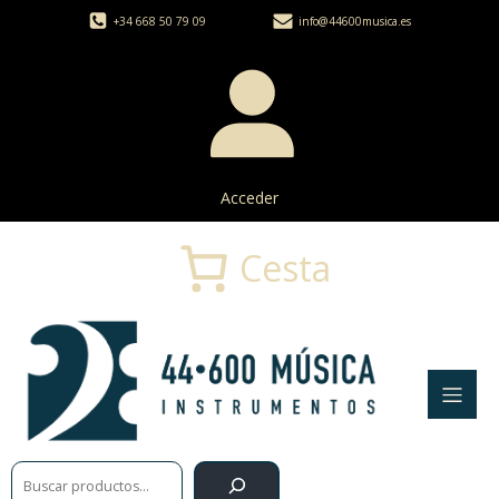
+34 668 50 79 09
info@44600musica.es
Acceder
Cesta
Buscar