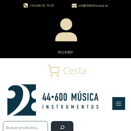
+34 668 50 79 09
info@44600musica.es
Acceder
Cesta
Buscar