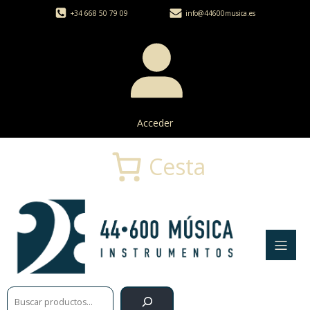
+34 668 50 79 09
info@44600musica.es
Acceder
Cesta
Buscar