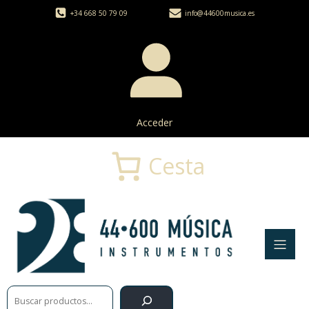
+34 668 50 79 09
info@44600musica.es
Acceder
Cesta
Buscar