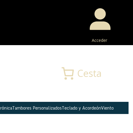
Acceder
Buscar
Cesta
rónica
Tambores Personalizados
Teclado y Acordeón
Viento