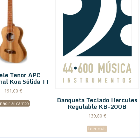
ele Tenor APC
nal Koa Sólida TT
191,00
€
Banqueta Teclado Hercules
ñadir al carrito
Regulable KB-200B
139,80
€
Leer más