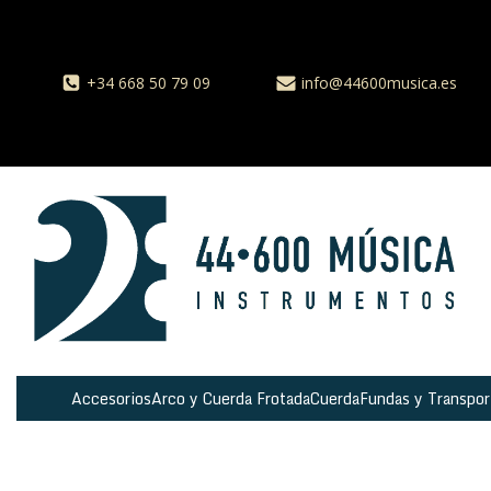
+34 668 50 79 09
info@44600musica.es
Accesorios
Arco y Cuerda Frotada
Cuerda
Fundas y Transpor