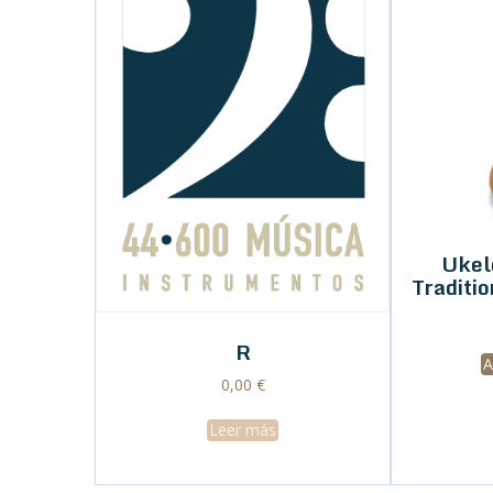
Ukel
Traditio
R
A
0,00
€
Leer más