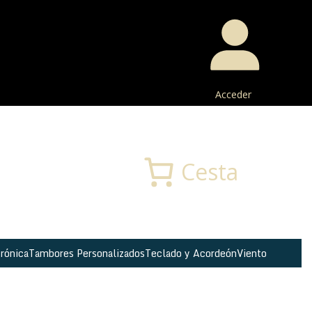
Acceder
Buscar
Cesta
rónica
Tambores Personalizados
Teclado y Acordeón
Viento