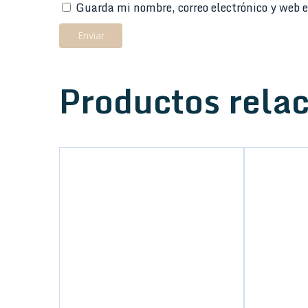
Guarda mi nombre, correo electrónico y web e
Productos rela
Pedal Dunlop MXR CSP-
101SL Script Phase 90 con
LED
136,00
€
Añadir al carrito