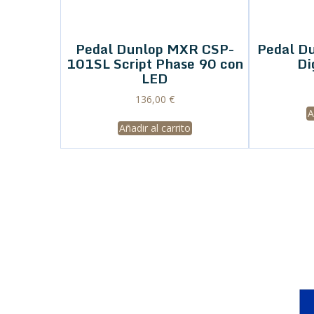
Pedal D
Di
A