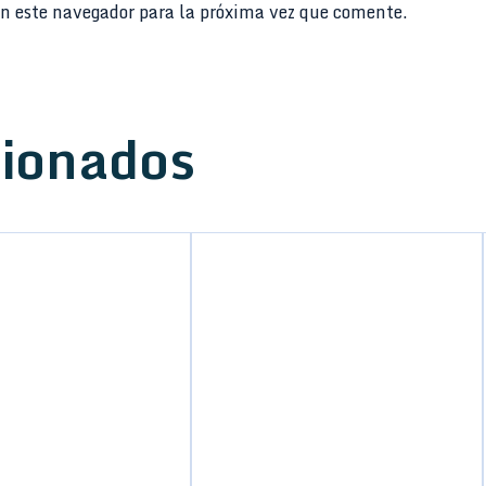
n este navegador para la próxima vez que comente.
cionados
Pedal Dunlop MXR M-76
Studio Compressor
209,00
€
Añadir al carrito