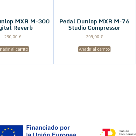
unlop MXR M-300
gital Reverb
230,00
€
ñadir al carrito