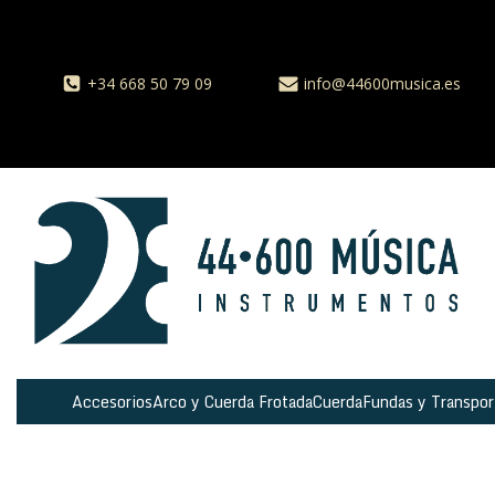
+34 668 50 79 09
info@44600musica.es
Accesorios
Arco y Cuerda Frotada
Cuerda
Fundas y Transpor