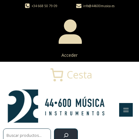
+34 668 50 79 09
info@44600musica.es
Acceder
Cesta
Buscar