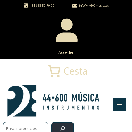
+34 668 50 79 09
info@44600musica.es
Acceder
Cesta
Buscar