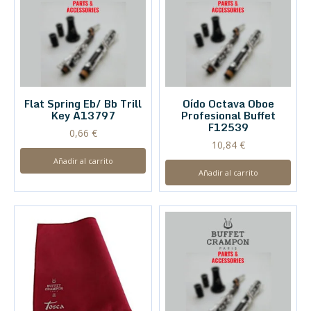
Flat Spring Eb/ Bb Trill
Oído Octava Oboe
Key A13797
Profesional Buffet
F12539
0,66
€
10,84
€
Añadir al carrito
Añadir al carrito