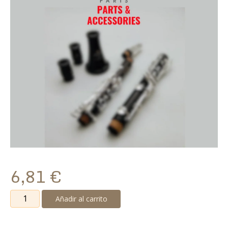
6,81
€
Pin
Añadir al carrito
For
Body