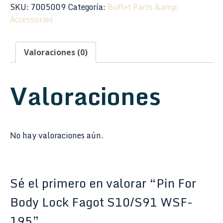
Lock
SKU:
7005009
Categoría:
Buffet Parts &amp;
Fagot
Accessories
S10/S91
WSF-
Valoraciones (0)
195
cantidad
Valoraciones
No hay valoraciones aún.
Sé el primero en valorar “Pin For
Body Lock Fagot S10/S91 WSF-
195”