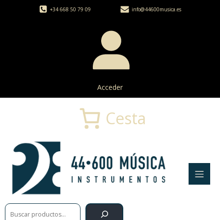
+34 668 50 79 09
info@44600musica.es
Acceder
Cesta
Buscar