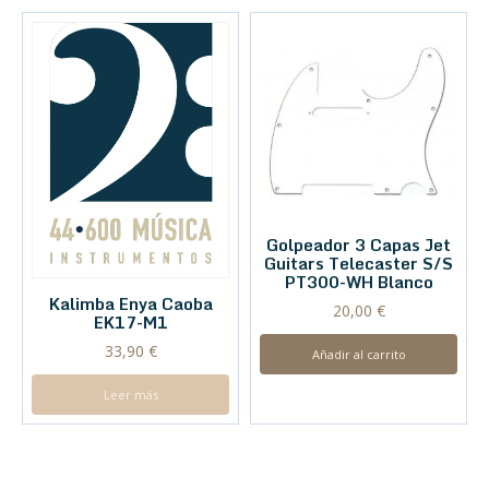
Golpeador 3 Capas Jet
Guitars Telecaster S/S
PT300-WH Blanco
Kalimba Enya Caoba
20,00
€
EK17-M1
33,90
€
Añadir al carrito
Leer más