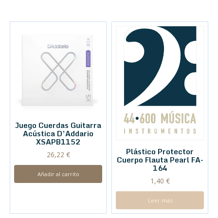
Juego Cuerdas Guitarra
Acústica D’Addario
XSAPB1152
Plástico Protector
26,22
€
Cuerpo Flauta Pearl FA-
164
Añadir al carrito
1,40
€
Leer más