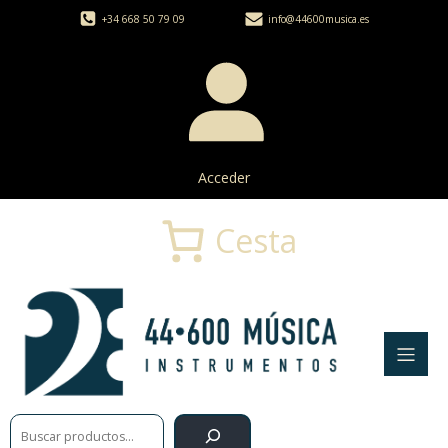
+34 668 50 79 09
info@44600musica.es
Acceder
Cesta
Buscar