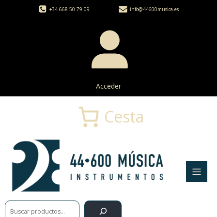
+34 668 50 79 09
info@44600musica.es
Acceder
Cesta
Buscar