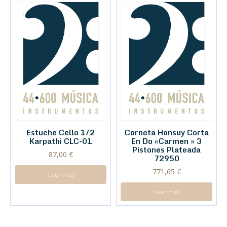
Estuche Cello 1/2
Corneta Honsuy Corta
Karpathi CLC-01
En Do «Carmen » 3
Pistones Plateada
87,00
€
72950
771,65
€
Leer más
Leer más