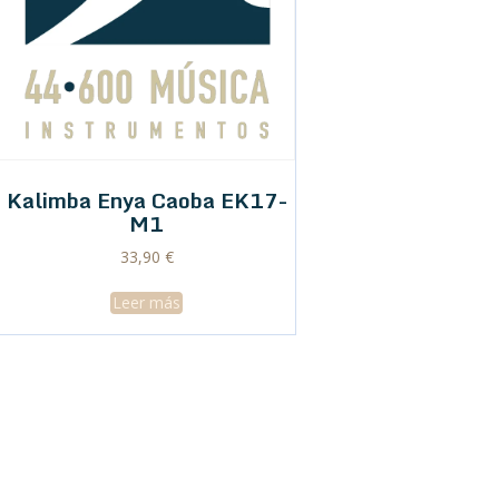
Kalimba Enya Caoba EK17-
M1
33,90
€
Leer más