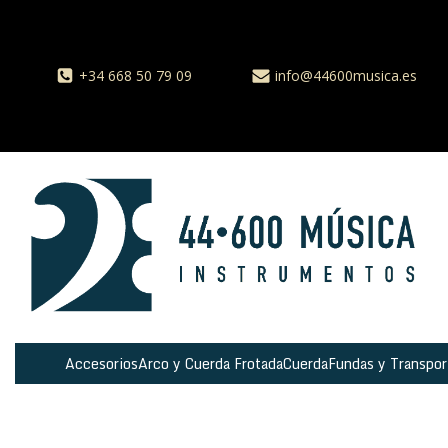
+34 668 50 79 09
info@44600musica.es
Accesorios
Arco y Cuerda Frotada
Cuerda
Fundas y Transpor