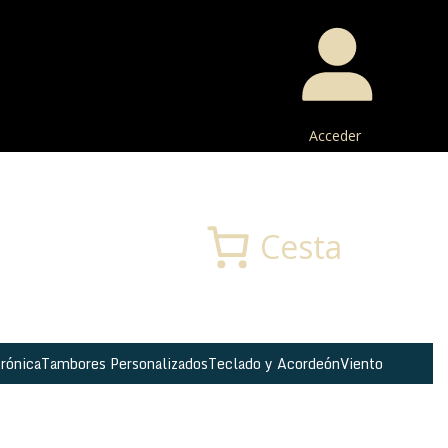
Acceder
Buscar
Cesta
rónica
Tambores Personalizados
Teclado y Acordeón
Viento