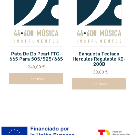
Pata De Do Pearl FTC-
Banqueta Teclado
665 Para 505/525/665
Hercules Regulable KB-
200B
240,00
€
139,80
€
Leer más
Leer más