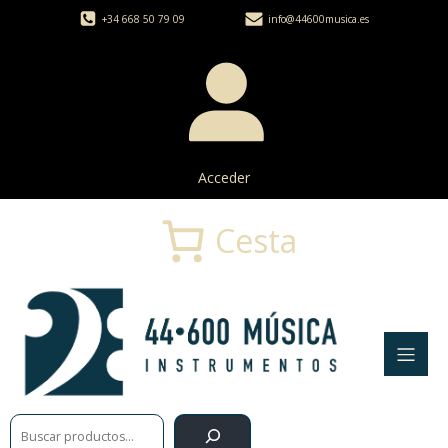
+34 668 50 79 09
info@44600musica.es
Acceder
Cesta
Buscar