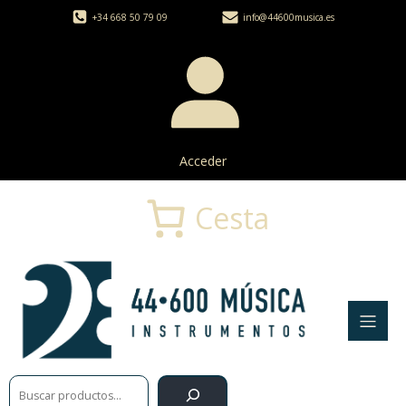
+34 668 50 79 09
info@44600musica.es
Acceder
Cesta
Buscar