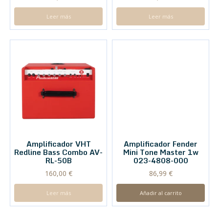
Leer más
Leer más
Amplificador Fender
Mini Tone Master 1w
023-4808-000
86,99
€
Añadir al carrito
Amplificador VHT
Redline Bass Combo AV-
RL-50B
160,00
€
Leer más