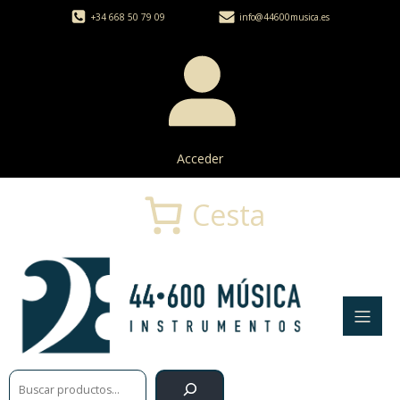
+34 668 50 79 09
info@44600musica.es
Acceder
Cesta
Buscar