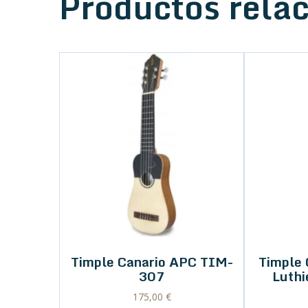
Productos rela
Timple Canario APC TIM-
Timple
307
Luthi
175,00
€