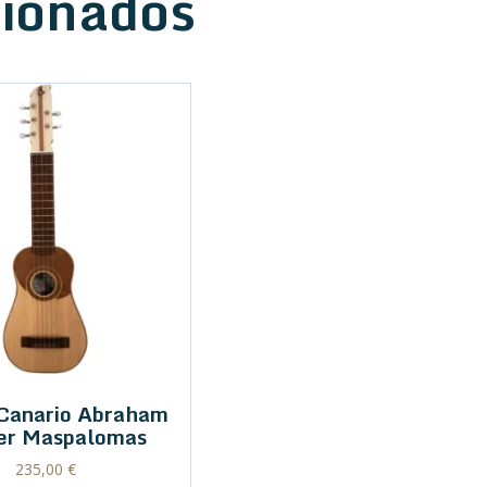
cionados
 Canario Abraham
er Maspalomas
235,00
€