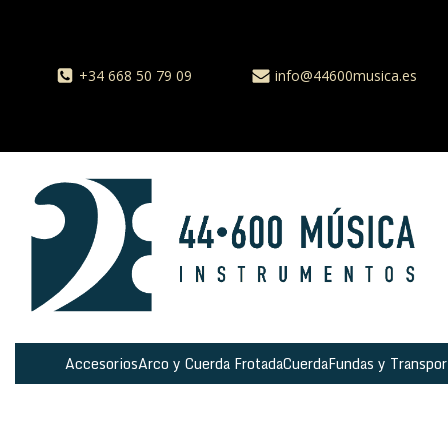
+34 668 50 79 09
info@44600musica.es
Accesorios
Arco y Cuerda Frotada
Cuerda
Fundas y Transpor