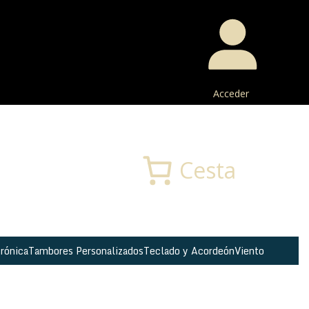
Acceder
Buscar
Cesta
rónica
Tambores Personalizados
Teclado y Acordeón
Viento