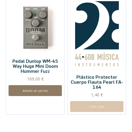
Pedal Dunlop WM-45
Way Huge Mini Doom
Hummer Fuzz
Plástico Protector
169,00
€
Cuerpo Flauta Pearl FA-
164
Añadir al carrito
1,40
€
Leer más