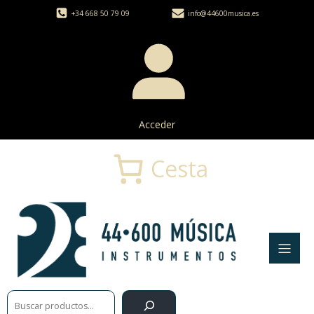
+34 668 50 79 09
info@44600musica.es
Acceder
Cesta
Buscar